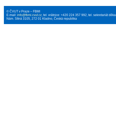
© ČVUT v Praze – FBMI
E-mail:
info@fbmi.cvut.cz
, tel. vrátnice: +420 224 357 992, tel. sekretariát d
Nám. Sítná 3105, 272 01 Kladno, Česká republika