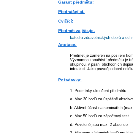
Garant předmětu:
Přednášející:
Cvičící:
Předmět zajišťuje:
katedra zdravotnických oborů a och
Anotace:
Předmět je zaměřen na posílení komu
Významnou součástí předmětu je tréni
skupinou, v psaní obchodních dopisů 
interakcí. Jako pravděpodobní nelé
Požadavky:
1. Podmínky ukončení předmětu:
a. Max 30 bodů za úspěšně absolvov
b. Aktivní účast na seminářích (max
c. Max 50 bodů za zápočtový test
d. Povolené jsou max. 2 absence
2. Minimum získaných bodů pro klas