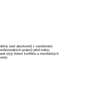
pěšný start absolventů v zaměstnání.
 profesionálních projevů před malou
ané styly řešení konfliktu a mezilidských
ienty.