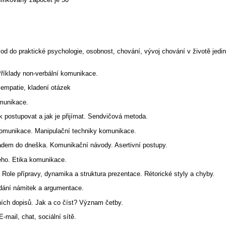
d do praktické psychologie, osobnost, chování, vývoj chování v životě jed
Příklady non-verbální komunikace.
 empatie, kladení otázek
munikace.
k postupovat a jak je přijímat. Sendvičová metoda.
komunikace. Manipulační techniky komunikace.
padem do dneška. Komunikační návody. Asertivní postupy.
ho. Etika komunikace.
Role přípravy, dynamika a struktura prezentace. Rétorické styly a chyby.
ládání námitek a argumentace.
ích dopisů. Jak a co číst? Význam četby.
-mail, chat, sociální sítě.