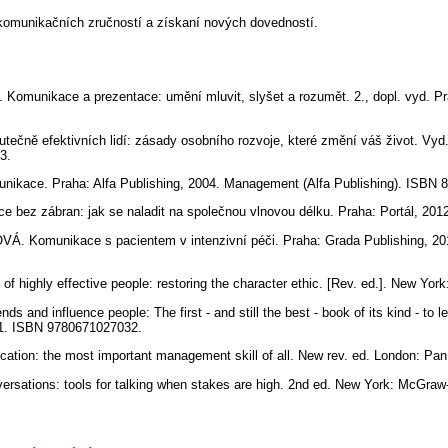
 komunikačních zručností a získaní nových dovedností.
 Komunikace a prezentace: umění mluvit, slyšet a rozumět. 2., dopl. vyd. P
ečně efektivních lidí: zásady osobního rozvoje, které změní váš život. Vyd
3.
unikace. Praha: Alfa Publishing, 2004. Management (Alfa Publishing). ISBN 
bez zábran: jak se naladit na společnou vlnovou délku. Praha: Portál, 201
. Komunikace s pacientem v intenzivní péči. Praha: Grada Publishing, 201
of highly effective people: restoring the character ethic. [Rev. ed.]. New Y
s and influence people: The first - and still the best - book of its kind - to
81. ISBN 9780671027032.
cation: the most important management skill of all. New rev. ed. London: 
rsations: tools for talking when stakes are high. 2nd ed. New York: McGraw