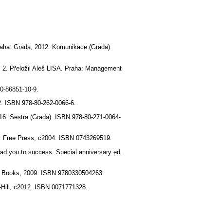
raha: Grada, 2012. Komunikace (Grada).
. 2. Přeložil Aleš LISA. Praha: Management
80-86851-10-9.
2. ISBN 978-80-262-0066-6.
6. Sestra (Grada). ISBN 978-80-271-0064-
ork: Free Press, c2004. ISBN 0743269519.
 lead you to success. Special anniversary ed.
Pan Books, 2009. ISBN 9780330504263.
-Hill, c2012. ISBN 0071771328.