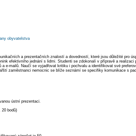
rany obyvatelstva
nikačních a prezentačních znalostí a dovedností, které jsou důležité pro ús
nk efektivního jednání s lidmi. Studenti se zdokonalí v přípravě a realizaci
a e-mailů. Naučí se vyjadřovat kritiku i pochvalu a identifikovat své preferov
kařští zaměstnanci nemocnic se blíže seznámí se specifiky komunikace s pac
anou ústní prezentaci.
. 20 bodů)
ifikovaný zápočet je 50