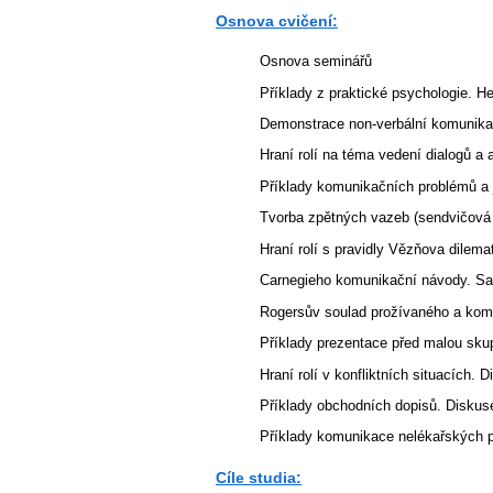
Osnova cvičení:
Osnova seminářů
Příklady z praktické psychologie. H
Demonstrace non-verbální komunikace
Hraní rolí na téma vedení dialogů a 
Příklady komunikačních problémů a je
Tvorba zpětných vazeb (sendvičová m
Hraní rolí s pravidly Vězňova dilem
Carnegieho komunikační návody. Salt
Rogersův soulad prožívaného a kom
Příklady prezentace před malou sku
Hraní rolí v konfliktních situacích.
Příklady obchodních dopisů. Diskuse
Příklady komunikace nelékařských p
Cíle studia: