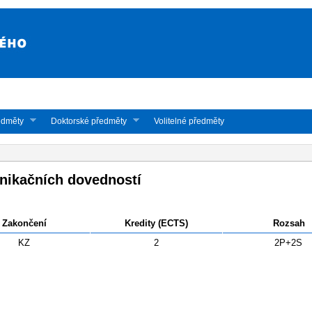
edměty
Doktorské předměty
Volitelné předměty
ikačních dovedností
Zakončení
Kredity (ECTS)
Rozsah
KZ
2
2P+2S