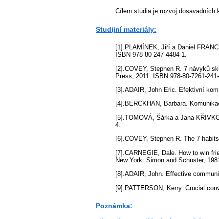
Cílem studia je rozvoj dosavadních
Studijní materiály:
[1].PLAMÍNEK, Jiří a Daniel FRANC.
ISBN 978-80-247-4484-1.
[2].COVEY, Stephen R. 7 návyků skut
Press, 2011. ISBN 978-80-7261-241-
[3].ADAIR, John Eric. Efektivní kom
[4].BERCKHAN, Barbara. Komunikace 
[5].TOMOVÁ, Šárka a Jana KŘIVKOVÁ
4.
[6].COVEY, Stephen R. The 7 habits 
[7].CARNEGIE, Dale. How to win friend
New York: Simon and Schuster, 19
[8].ADAIR, John. Effective communi
[9].PATTERSON, Kerry. Crucial conve
Poznámka: