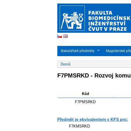
Studijní obory - CS
Bakalářské předměty
Magisterské př
Jste zde
Domů
F7PMSRKD - Rozvoj komun
Kód
F7PMSRKD
Předmět je ekvivalentem v KFS pro:
F7KMSRKD