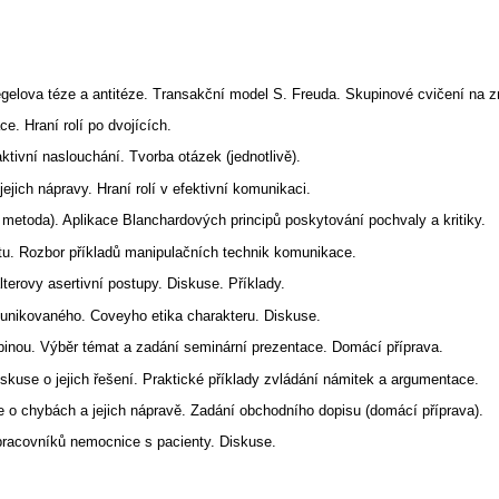
egelova téze a antitéze. Transakční model S. Freuda. Skupinové cvičení na
. Hraní rolí po dvojících.
aktivní naslouchání. Tvorba otázek (jednotlivě).
jich nápravy. Hraní rolí v efektivní komunikaci.
etoda). Aplikace Blanchardových principů poskytování pochvaly a kritiky.
atu. Rozbor příkladů manipulačních technik komunikace.
erovy asertivní postupy. Diskuse. Příklady.
unikovaného. Coveyho etika charakteru. Diskuse.
pinou. Výběr témat a zadání seminární prezentace. Domácí příprava.
 Diskuse o jejich řešení. Praktické příklady zvládání námitek a argumentace.
 o chybách a jejich nápravě. Zadání obchodního dopisu (domácí příprava).
racovníků nemocnice s pacienty. Diskuse.