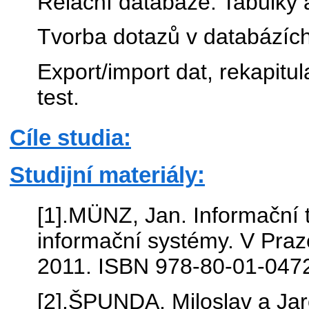
Relační databáze. Tabulky a
Tvorba dotazů v databázíc
Export/import dat, rekapitu
test.
Cíle studia:
Studijní materiály:
[1].MÜNZ, Jan. Informační t
informační systémy. V Praz
2011. ISBN 978-80-01-047
[2].ŠPUNDA, Miloslav a Ja