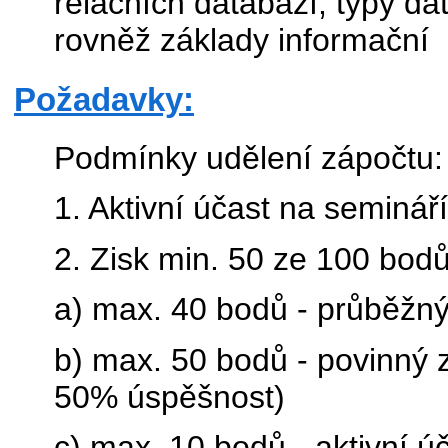
relačních databází, typy dat
rovněž základy informační
Požadavky:
Podmínky udělení zápočtu:
1. Aktivní účast na seminá
2. Zisk min. 50 ze 100 bo
a) max. 40 bodů - průběžný
b) max. 50 bodů - povinný 
50% úspěšnost)
c) max. 10 bodů - aktivní ú