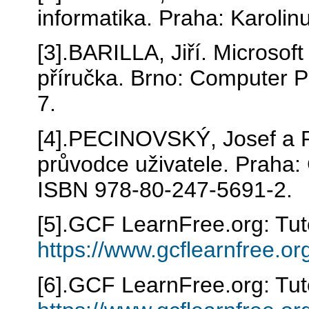
informatika. Praha: Karoli
[3].BARILLA, Jiří. Microsof
příručka. Brno: Computer 
7.
[4].PECINOVSKÝ, Josef a 
průvodce uživatele. Praha:
ISBN 978-80-247-5691-2.
[5].GCF LearnFree.org: Tut
https://www.gcflearnfree.o
[6].GCF LearnFree.org: Tuto