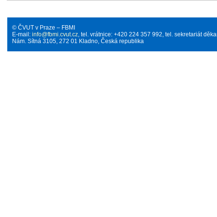
© ČVUT v Praze – FBMI
E-mail:
info@fbmi.cvut.cz
, tel. vrátnice: +420 224 357 992, tel. sekretariát d
Nám. Sítná 3105, 272 01 Kladno, Česká republika