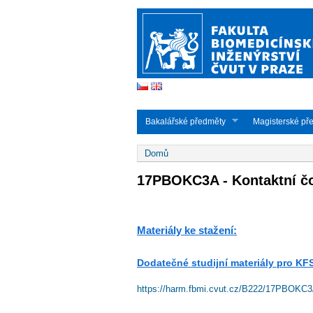
Studijní obory - CS
Bakalářské předměty
Magisterské př
Jste zde
Domů
17PBOKC3A - Kontaktní čoč
Materiály ke stažení:
Dodatečné studijní materiály pro KF
https://harm.fbmi.cvut.cz/B222/17PBOKC