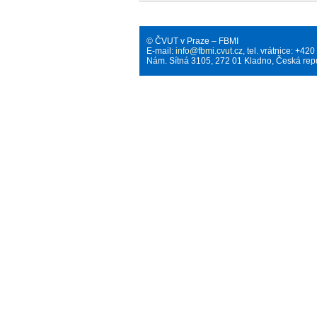
© ČVUT v Praze – FBMI
E-mail:
info@fbmi.cvut.cz
, tel. vrátnice: +4
Nám. Sítná 3105, 272 01 Kladno, Česká rep