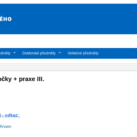
edměty
Doktorské předměty
Volitelné předměty
ky + praxe III.
S - odkaz:
3A/sem