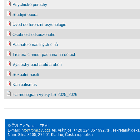
Psychické poruchy
Studijní opora
Úvod do forenzní psychologie
Osobnost odsouzeného
Pachatelé násilných činů
Trestná činnost páchaná na dětech
Výslechy pachatelů a obětí
Sexuální násilí
Kanibalismus
Harmonogram výuky LS 2025_2026
© ČVUT v Praze – FBMI
E-mail:
info@fbmi.cvut.cz
, tel. vrátnice: +420 224 357 992, tel. sekretariát d
Nám. Sítná 3105, 272 01 Kladno, Česká republika