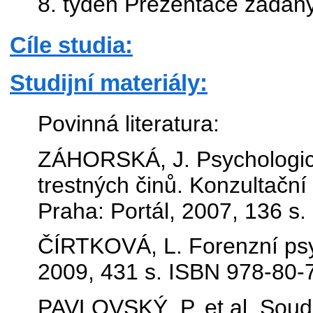
8. týden Prezentace zadaný
Cíle studia:
Studijní materiály:
Povinná literatura:
ZÁHORSKÁ, J. Psychologick
trestných činů. Konzultační
Praha: Portál, 2007, 136 s
ČÍRTKOVÁ, L. Forenzní psyc
2009, 431 s. ISBN 978-80-
PAVLOVSKÝ, P. et al. Soudn