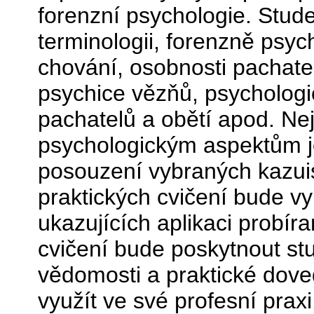
forenzní psychologie. Stude
terminologii, forenzně psyc
chování, osobnosti pachatel
psychice vězňů, psycholog
pachatelů a obětí apod. Ne
psychologickým aspektům j
posouzení vybraných kazuist
praktických cvičení bude vy
ukazujících aplikaci probír
cvičení bude poskytnout st
vědomosti a praktické dove
využít ve své profesní praxi