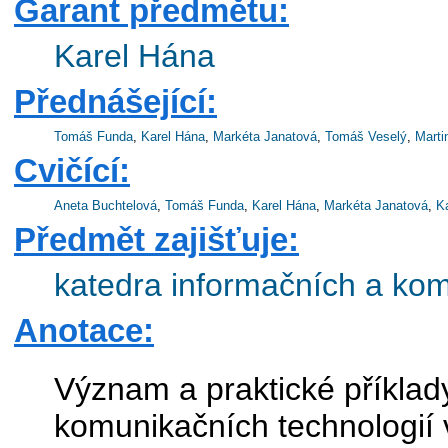
Garant předmětu:
Karel Hána
Přednášející:
Tomáš Funda
,
Karel Hána
,
Markéta Janatová
,
Tomáš Veselý
,
Marti
Cvičící:
Aneta Buchtelová
,
Tomáš Funda
,
Karel Hána
,
Markéta Janatová
,
Ka
Předmět zajišťuje:
katedra informačních a komu
Anotace:
Význam a praktické příklad
komunikačních technologií v