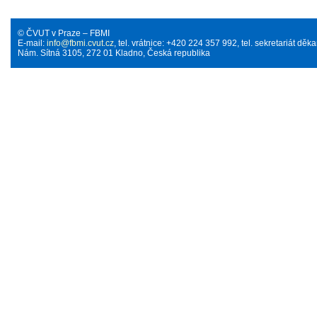
© ČVUT v Praze – FBMI
E-mail:
info@fbmi.cvut.cz
, tel. vrátnice: +420 224 357 992, tel. sekretariát d
Nám. Sítná 3105, 272 01 Kladno, Česká republika