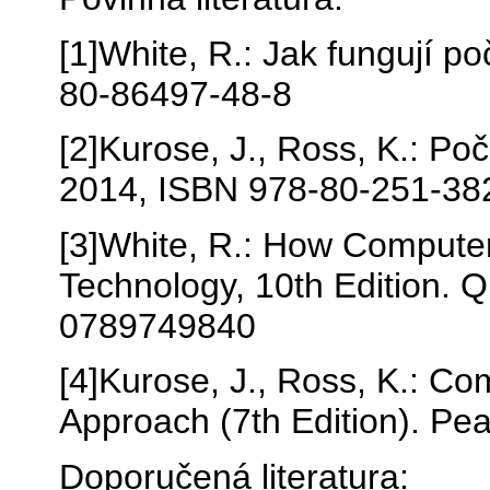
[1]White, R.: Jak fungují p
80-86497-48-8
[2]Kurose, J., Ross, K.: Po
2014, ISBN 978-80-251-38
[3]White, R.: How Computer
Technology, 10th Edition. 
0789749840
[4]Kurose, J., Ross, K.: C
Approach (7th Edition). P
Doporučená literatura: