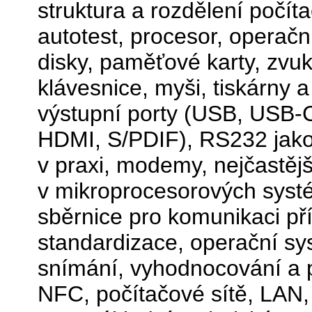
struktura a rozdělení počít
autotest, procesor, operač
disky, paměťové karty, zvuko
klávesnice, myši, tiskárny 
výstupní porty (USB, USB-C
HDMI, S/PDIF), RS232 jako 
v praxi, modemy, nejčastější
v mikroprocesorových systém
sběrnice pro komunikaci pří
standardizace, operační sy
snímání, vyhodnocování a p
NFC, počítačové sítě, LAN,